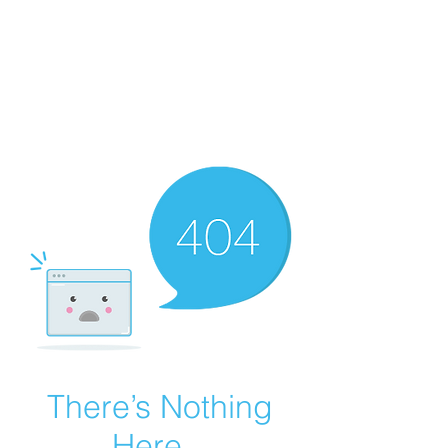
ART-GUEMOES &
MOMO-
HUB
Raum für Gestaltung und freies
Lernen
There’s Nothing
Here...