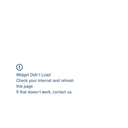
ART-GUEMOES &
MOMO-
HUB
Raum für Gestaltung und freies
Lernen
Widget Didn’t Load
Check your internet and refresh
this page.
If that doesn’t work, contact us.