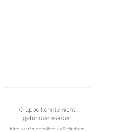
ART-GUEMOES &
MOMO-
HUB
Raum für Gestaltung und freies
Lernen
Gruppe konnte nicht
gefunden werden
Bitte zur Gruppenliste zurückkehren