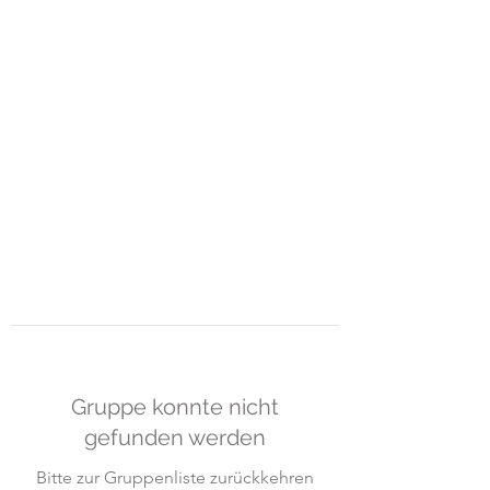
ART-GUEMOES &
MOMO-
HUB
Raum für Gestaltung und freies
Lernen
Gruppe konnte nicht
gefunden werden
Bitte zur Gruppenliste zurückkehren