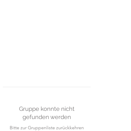
ART-GUEMOES &
MOMO-
HUB
Raum für Gestaltung und freies
Lernen
Gruppe konnte nicht
gefunden werden
Bitte zur Gruppenliste zurückkehren