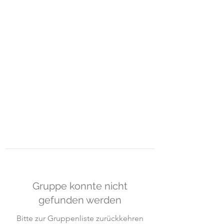
ART-GUEMOES &
MOMO-
HUB
Raum für Gestaltung und freies
Lernen
Gruppe konnte nicht
gefunden werden
Bitte zur Gruppenliste zurückkehren