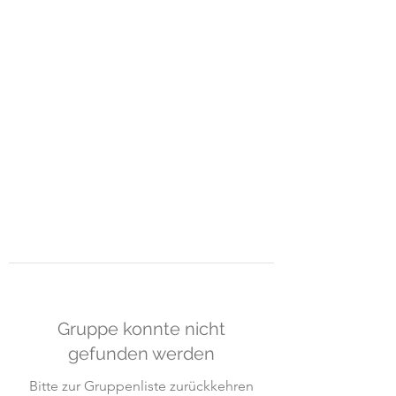
ART-GUEMOES &
MOMO-
HUB
Raum für Gestaltung und freies
Lernen
Gruppe konnte nicht
gefunden werden
Bitte zur Gruppenliste zurückkehren