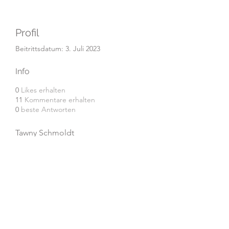
Profil
Beitrittsdatum: 3. Juli 2023
Info
0
Likes erhalten
11
Kommentare erhalten
0
beste Antworten
Tawny Schmoldt
Badges
Startup-Held-Heldin
"Mitdenken" "Mitarbeiten"
"Motivieren" "Zutrauen"