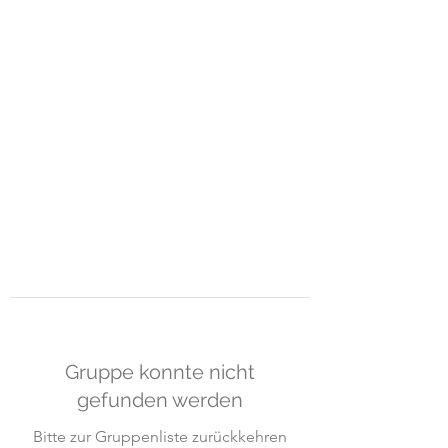
ART-GUEMOES &
MOMO-
HUB
Raum für Gestaltung und freies
Lernen
Gruppe konnte nicht
gefunden werden
Bitte zur Gruppenliste zurückkehren