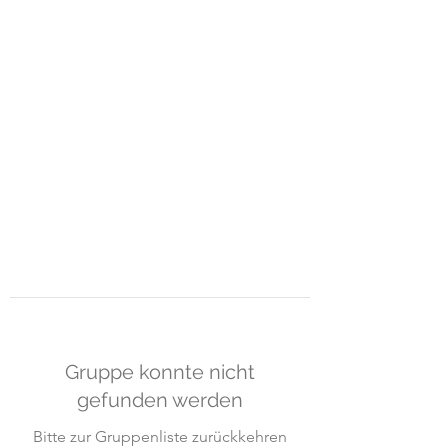
ART-GUEMOES &
MOMO-
HUB
Raum für Gestaltung und freies
Lernen
Gruppe konnte nicht
gefunden werden
Bitte zur Gruppenliste zurückkehren