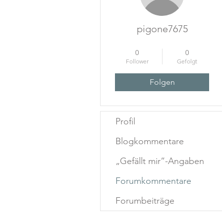
pigone7675
Startup-Held-Heldin
+
4
0
0
Follower
Gefolgt
Folgen
Profil
Blogkommentare
„Gefällt mir”-Angaben
Forumkommentare
Forumbeiträge