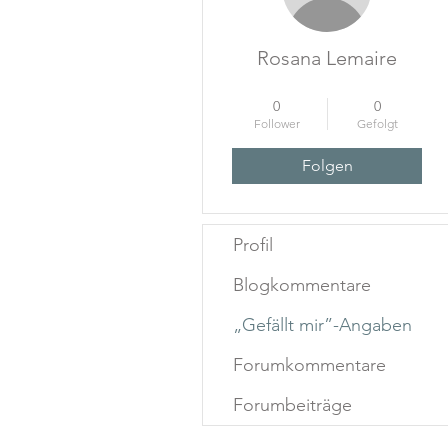
Rosana Lemaire
Startup-Held-Heldin
+
4
0
0
Follower
Gefolgt
Folgen
Profil
Blogkommentare
„Gefällt mir”-Angaben
Forumkommentare
Forumbeiträge