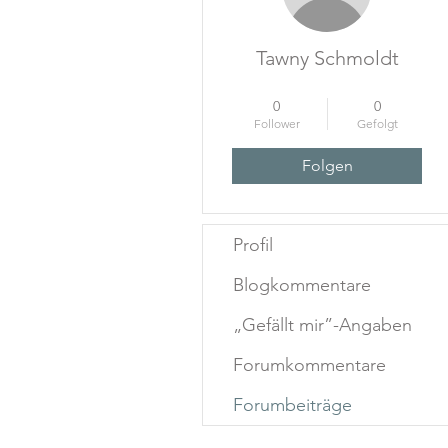
Tawny Schmoldt
Startup-Held-Heldin
+
4
0
0
Follower
Gefolgt
Folgen
Profil
Blogkommentare
„Gefällt mir”-Angaben
Forumkommentare
Forumbeiträge